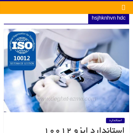
Ski
t
conten
hsjhknhvn hdc
استاندارد
استاندارد ایزو 10012