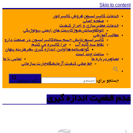
Skip to content
خدمات کالیبراسیون
فروش کالیبراتور
صفحه اصلی
خدمات معتبرسازی و احراز کیفیت
اتوکلاو
سانتریفیوژ
کابینت های ایمنی بیولوژیکی
مطالب آموزشی
کالیبراسیون
تابش جسم سیاه
کالیبراسیون در صنعت دارو
نقاط سه گانه آب
چرا کالیبره می کنیم
گواهینامه ها
اولین اندازه گیری بشر
هزینه پنهان
ساعت چند است
تصاویر
درباره ما
تماس با ما
خط مشی کیفیت آزمایشگاه
چارت سازمانی
دکمه جستجو
جستجو برای:
عدم قطعیت اندازه گیری