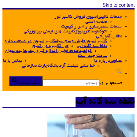
Skip to content
خدمات کالیبراسیون
فروش کالیبراتور
صفحه اصلی
خدمات معتبرسازی و احراز کیفیت
اتوکلاو
سانتریفیوژ
کابینت های ایمنی بیولوژیکی
مطالب آموزشی
کالیبراسیون
تابش جسم سیاه
کالیبراسیون در صنعت دارو
نقاط سه گانه آب
چرا کالیبره می کنیم
گواهینامه ها
اولین اندازه گیری بشر
هزینه پنهان
ساعت چند است
تصاویر
درباره ما
تماس با ما
خط مشی کیفیت آزمایشگاه
چارت سازمانی
دکمه جستجو
جستجو برای:
نقطه سه گانه آب