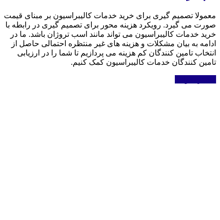
معمولا تصمیم گیری برای خرید خدمات کالیبراسیون بر مبنای قیمت
صورت می گیرد. رویکرد هزینه محور برای تصمیم گیری در رابطه با
خرید خدمات کالیبراسیون می تواند مانند اسب تروژان باشد. ما در
ادامه به بیان مشکلات و هزینه های غیر منتظره احتمالی حاصل از
انتخاب تامین کنندگان کم هزینه می پردازیم تا شما را در ارزیابی
تامین کنندگان خدمات کالیبراسیون کمک کنیم.
بیشتر بخوانید
با ما در ارتباط باشید
آدرس: استان البرز – کرج – بلوار جمهوری شمالی – جنب پل
روحانی – ساختمان شهاب -طبقه 4 – واحد 7
کدپستی: 3145713460
تلفن: 34214580-026
تلفکس: 34214493-026
آدرس ایمیل: deghat-azma@outlook.com
ما را در شبکه های اجتماعی دنبال