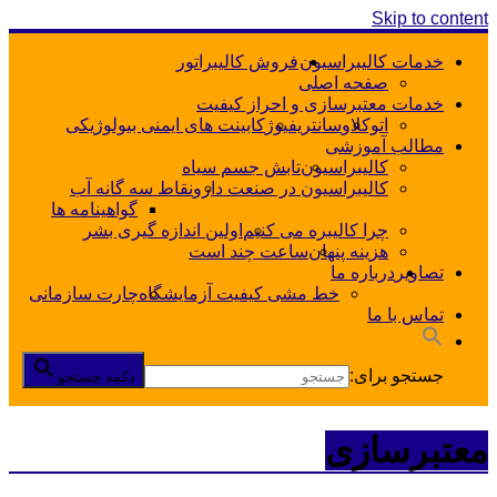
Skip to content
خدمات کالیبراسیون
فروش کالیبراتور
صفحه اصلی
خدمات معتبرسازی و احراز کیفیت
اتوکلاو
سانتریفیوژ
کابینت های ایمنی بیولوژیکی
مطالب آموزشی
کالیبراسیون
تابش جسم سیاه
کالیبراسیون در صنعت دارو
نقاط سه گانه آب
گواهینامه ها
چرا کالیبره می کنیم
اولین اندازه گیری بشر
هزینه پنهان
ساعت چند است
تصاویر
درباره ما
خط مشی کیفیت آزمایشگاه
چارت سازمانی
تماس با ما
جستجو برای:
دکمه جستجو
معتبرسازی